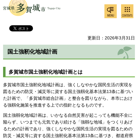
検索・
コンテ
多賀城市
共通メ
ンツメ
ニュー
ニュー
更新日：2026年3月31日
国土強靭化地域計画
多賀城市国土強靭化地域計画とは
多賀城市国土強靭化地域計画は、強くしなやかな国民生活の実現を
図るための防災・減災等に資する国土強靱化基本法第13条に基づい
た計画で、「多賀城市総合計画」と整合を図りながら、本市におけ
る強靱化施策を推進する上での指針となるものです。
国土強靱化地域計画は、いかなる自然災害が起こっても機能不全に
陥らず、いつまでも元気であり続ける「強靱な地域」をつくりあげ
るための計画であり、強くしなやかな国民生活の実現を図るための
防災・減災等に資する国土強靭化基本法第13条に基づき、都道府県