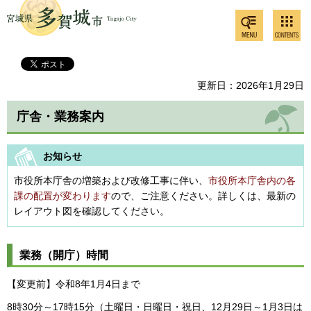
検索・
コンテ
多賀城市
共通メ
ンツメ
ニュー
ニュー
更新日：2026年1月29日
庁舎・業務案内
お知らせ
市役所本庁舎の増築および改修工事に伴い、
市役所本庁舎内の各
課の配置が変わります
ので、ご注意ください。詳しくは、最新の
レイアウト図を確認してください。
業務（開庁）時間
【変更前】令和8年1月4日まで
8時30分～17時15分（土曜日・日曜日・祝日、12月29日～1月3日は