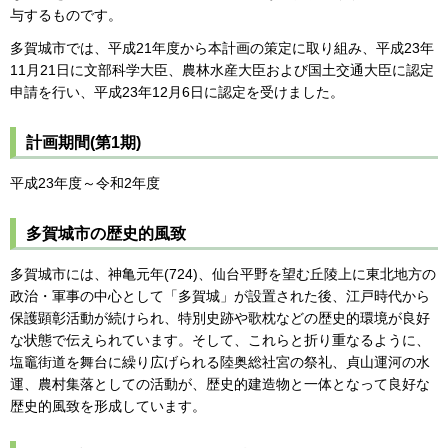
与するものです。
多賀城市では、平成21年度から本計画の策定に取り組み、平成23年
11月21日に文部科学大臣、農林水産大臣および国土交通大臣に認定
申請を行い、平成23年12月6日に認定を受けました。
計画期間(第1期)
平成23年度～令和2年度
多賀城市の歴史的風致
多賀城市には、神亀元年(724)、仙台平野を望む丘陵上に東北地方の
政治・軍事の中心として「多賀城」が設置された後、江戸時代から
保護顕彰活動が続けられ、特別史跡や歌枕などの歴史的環境が良好
な状態で伝えられています。そして、これらと折り重なるように、
塩竈街道を舞台に繰り広げられる陸奥総社宮の祭礼、貞山運河の水
運、農村集落としての活動が、歴史的建造物と一体となって良好な
歴史的風致を形成しています。