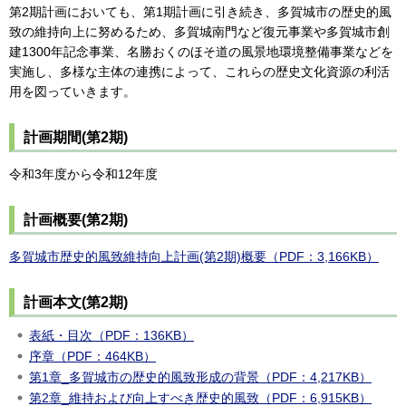
第2期計画においても、第1期計画に引き続き、多賀城市の歴史的風
致の維持向上に努めるため、多賀城南門など復元事業や多賀城市創
建1300年記念事業、名勝おくのほそ道の風景地環境整備事業などを
実施し、多様な主体の連携によって、これらの歴史文化資源の利活
用を図っていきます。
計画期間(第2期)
令和3年度から令和12年度
計画概要(第2期)
多賀城市歴史的風致維持向上計画(第2期)概要（PDF：3,166KB）
計画本文(第2期)
表紙・目次（PDF：136KB）
序章（PDF：464KB）
第1章_多賀城市の歴史的風致形成の背景（PDF：4,217KB）
第2章_維持および向上すべき歴史的風致（PDF：6,915KB）