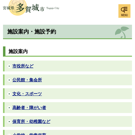
検索・
多賀城市
共通メ
ニュー
施設案内・施設予約
施設案内
市役所など
公民館・集会所
文化・スポーツ
高齢者・障がい者
保育所・幼稚園など