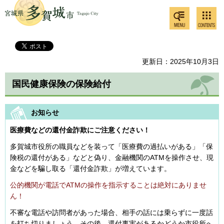
検索・
コンテ
多賀城市
共通メ
ンツメ
ニュー
ニュー
更新日：2025年10月3日
国民健康保険の保険給付
お知らせ
医療費などの還付金詐欺にご注意ください！
多賀城市役所の職員などを装って「医療費の過払いがある」「保
険税の還付がある」などと偽り、金融機関のATMを操作させ、現
金などを騙し取る「還付金詐欺」が増えています。
公的機関が電話でATMの操作を指示することは絶対にありませ
ん！
不審な電話や訪問者があった場合、相手の話には乗らずに一度話
を打ち切りましょう。その後、還付事実があるかどうか市役所へ