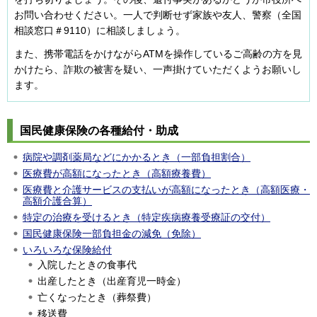
お問い合わせください。一人で判断せず家族や友人、警察（全国
相談窓口＃9110）に相談しましょう。
また、携帯電話をかけながらATMを操作しているご高齢の方を見
かけたら、詐欺の被害を疑い、一声掛けていただくようお願いし
ます。
国民健康保険の各種給付・助成
病院や調剤薬局などにかかるとき（一部負担割合）
医療費が高額になったとき（高額療養費）
医療費と介護サービスの支払いが高額になったとき（高額医療・
高額介護合算）
特定の治療を受けるとき（特定疾病療養受療証の交付）
国民健康保険一部負担金の減免（免除）
いろいろな保険給付
入院したときの食事代
出産したとき（出産育児一時金）
亡くなったとき（葬祭費）
移送費