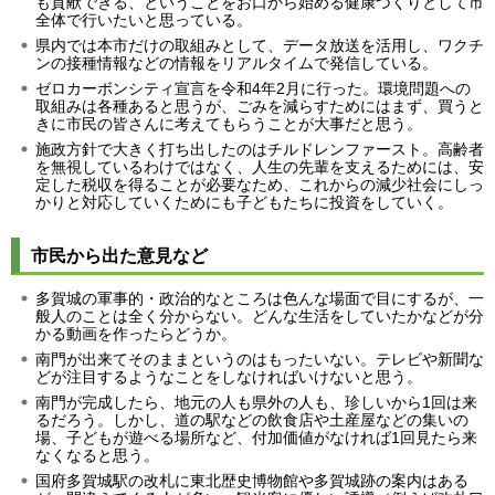
も貢献できる、ということをお口から始める健康づくりとして市
全体で行いたいと思っている。
県内では本市だけの取組みとして、データ放送を活用し、ワクチ
ンの接種情報などの情報をリアルタイムで発信している。
ゼロカーボンシティ宣言を令和4年2月に行った。環境問題への
取組みは各種あると思うが、ごみを減らすためにはまず、買うと
きに市民の皆さんに考えてもらうことが大事だと思う。
施政方針で大きく打ち出したのはチルドレンファースト。高齢者
を無視しているわけではなく、人生の先輩を支えるためには、安
定した税収を得ることが必要なため、これからの減少社会にしっ
かりと対応していくためにも子どもたちに投資をしていく。
市民から出た意見など
多賀城の軍事的・政治的なところは色んな場面で目にするが、一
般人のことは全く分からない。どんな生活をしていたかなどが分
かる動画を作ったらどうか。
南門が出来てそのままというのはもったいない。テレビや新聞な
どが注目するようなことをしなければいけないと思う。
南門が完成したら、地元の人も県外の人も、珍しいから1回は来
るだろう。しかし、道の駅などの飲食店や土産屋などの集いの
場、子どもが遊べる場所など、付加価値がなければ1回見たら来
なくなると思う。
国府多賀城駅の改札に東北歴史博物館や多賀城跡の案内はある