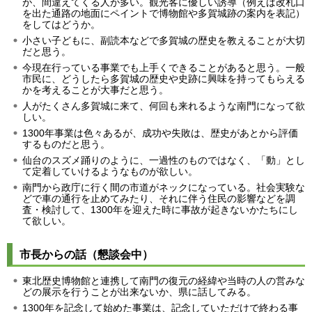
が、間違えてくる人が多い。観光客に優しい誘導（例えば改札口
を出た通路の地面にペイントで博物館や多賀城跡の案内を表記）
をしてはどうか。
小さい子どもに、副読本などで多賀城の歴史を教えることが大切
だと思う。
今現在行っている事業でも上手くできることがあると思う。一般
市民に、どうしたら多賀城の歴史や史跡に興味を持ってもらえる
かを考えることが大事だと思う。
人がたくさん多賀城に来て、何回も来れるような南門になって欲
しい。
1300年事業は色々あるが、成功や失敗は、歴史があとから評価
するものだと思う。
仙台のスズメ踊りのように、一過性のものではなく、「動」とし
て定着していけるようなものが欲しい。
南門から政庁に行く間の市道がネックになっている。社会実験な
どで車の通行を止めてみたり、それに伴う住民の影響などを調
査・検討して、1300年を迎えた時に事故が起きないかたちにし
て欲しい。
市長からの話（懇談会中）
東北歴史博物館と連携して南門の復元の経緯や当時の人の営みな
どの展示を行うことが出来ないか、県に話してみる。
1300年を記念して始めた事業は、記念していただけで終わる事