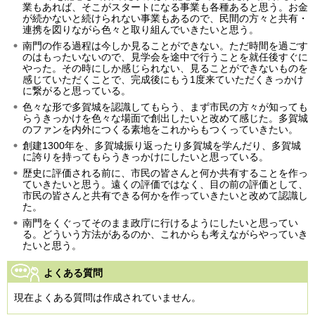
業もあれば、そこがスタートになる事業も各種あると思う。お金
が続かないと続けられない事業もあるので、民間の方々と共有・
連携を図りながら色々と取り組んでいきたいと思う。
南門の作る過程は今しか見ることができない。ただ時間を過ごす
のはもったいないので、見学会を途中で行うことを就任後すぐに
やった。その時にしか感じられない、見ることができないものを
感じていただくことで、完成後にもう1度来ていただくきっかけ
に繋がると思っている。
色々な形で多賀城を認識してもらう、まず市民の方々が知っても
らうきっかけを色々な場面で創出したいと改めて感じた。多賀城
のファンを内外につくる素地をこれからもつくっていきたい。
創建1300年を、多賀城振り返ったり多賀城を学んだり、多賀城
に誇りを持ってもらうきっかけにしたいと思っている。
歴史に評価される前に、市民の皆さんと何か共有することを作っ
ていきたいと思う。遠くの評価ではなく、目の前の評価として、
市民の皆さんと共有できる何かを作っていきたいと改めて認識し
た。
南門をくぐってそのまま政庁に行けるようにしたいと思ってい
る。どういう方法があるのか、これからも考えながらやっていき
たいと思う。
よくある質問
現在よくある質問は作成されていません。