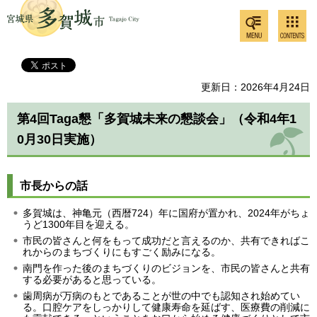
検索・
コンテ
多賀城市
共通メ
ンツメ
ニュー
ニュー
更新日：2026年4月24日
第4回Taga懇「多賀城未来の懇談会」（令和4年1
0月30日実施）
市長からの話
多賀城は、神亀元（西暦724）年に国府が置かれ、2024年がちょ
うど1300年目を迎える。
市民の皆さんと何をもって成功だと言えるのか、共有できればこ
れからのまちづくりにもすごく励みになる。
南門を作った後のまちづくりのビジョンを、市民の皆さんと共有
する必要があると思っている。
歯周病が万病のもとであることが世の中でも認知され始めてい
る。口腔ケアをしっかりして健康寿命を延ばす、医療費の削減に