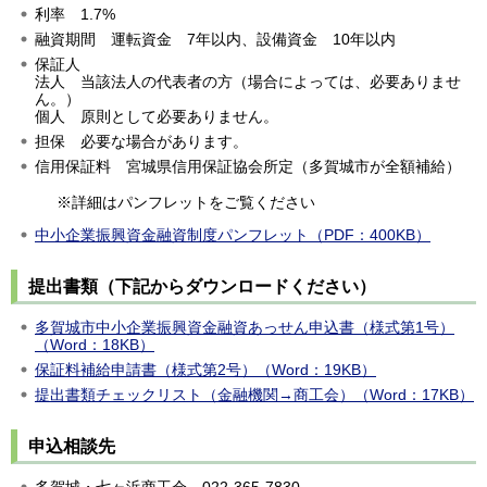
利率
1.7%
融資期間
運
転資金
7
年以内、設備資金
1
0年以内
保証人
法人
当
該法人の代表者の方（場合によっては、必要ありませ
ん。）
個人
原
則として必要ありません。
担保
必
要な場合があります。
信用保証料
宮
城県信用保証協会所定（多賀城市が全額補給）
※詳細はパンフレットをご覧ください
中小企業振興資金融資制度パンフレット（PDF：400KB）
提出書類（下記からダウンロードください）
多賀城市中小企業振興資金融資あっせん申込書（様式第1号）
（Word：18KB）
保証料補給申請書（様式第2号）（Word：19KB）
提出書類チェックリスト（金融機関→商工会）（Word：17KB）
申込相談先
多賀城・七ヶ浜商工会
022
-365-7830