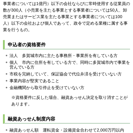
事業者については1億円）以下の会社ならびに常時使用する従業員の
数が300人（小売業を主たる事業とする事業者については50人、卸
売業またはサービス業を主たる事業とする事業者については100
人）以下の会社および個人であって、政令で定める業種に属する事
業を行うもの。
申込者の資格要件
法人
多
賀城市内に主たる事務所・事業所を有している方
個人
市
内に住所を有している方で、同時に多賀城市内で事業を
営んでいる方
市税を完納していて、保証協会で代位弁済を受けていない方
事業内容が堅実であること
金融機関から取引停止を受けていない方
※資格要件に反した場合、融資あっせん決定を取り消すことが
あります。
融資あっせん制度内容
融資あっせん額
運
転資金・設備資金合わせて2,000万円以内