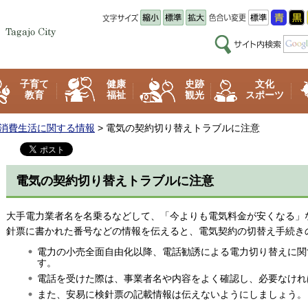
子育て
健康
史跡
文化
教育
福祉
観光
スポーツ
消費生活に関する情報
> 電気の契約切り替えトラブルに注意
電気の契約切り替えトラブルに注意
大手電力業者名を名乗るなどして、「今よりも電気料金が安くなる」
針票に書かれた番号などの情報を伝えると、電気契約の切替え手続き
電力の小売全面自由化以降、電話勧誘による電力切り替えに関
す。
電話を受けた際は、事業者名や内容をよく確認し、必要なけれ
また、安易に検針票の記載情報は伝えないようにしましょう。