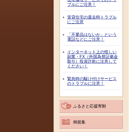
ブルにご注意！
賃貸住宅の退去時トラブル
にご注意
「不要品はないか」という
電話などにご注意！
インターネット上の怪しい
副業・FX（外国為替証拠金
取引）投資詐欺に注意して
ください！
緊急時の駆け付けサービス
のトラブルに注意！
ふるさと応援寄附
例規集