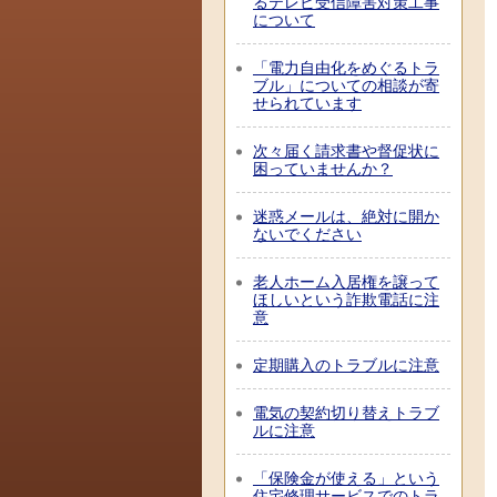
るテレビ受信障害対策工事
について
「電力自由化をめぐるトラ
ブル」についての相談が寄
せられています
次々届く請求書や督促状に
困っていませんか？
迷惑メールは、絶対に開か
ないでください
老人ホーム入居権を譲って
ほしいという詐欺電話に注
意
定期購入のトラブルに注意
電気の契約切り替えトラブ
ルに注意
「保険金が使える」という
住宅修理サービスでのトラ