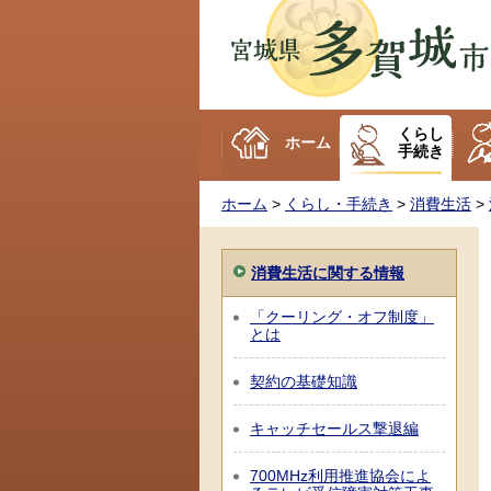
多賀城市
くらし
ホーム
手続き
ホーム
>
くらし・手続き
>
消費生活
>
消費生活に関する情報
「クーリング・オフ制度」
とは
契約の基礎知識
キャッチセールス撃退編
700MHz利用推進協会によ