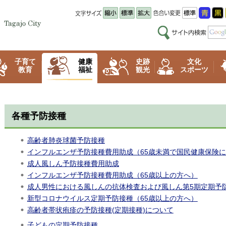
子育て
健康
史跡
文化
教育
福祉
観光
スポーツ
各種予防接種
高齢者肺炎球菌予防接種
インフルエンザ予防接種費用助成（65歳未満で国民健康保険
成人風しん予防接種費用助成
インフルエンザ予防接種費用助成（65歳以上の方へ）
成人男性における風しんの抗体検査および風しん第5期定期予
新型コロナウイルス定期予防接種（65歳以上の方へ）
高齢者帯状疱疹の予防接種(定期接種)について
子どもの定期予防接種