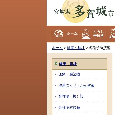
多賀城市
くらし
ホーム
手続き
ホーム
>
健康・福祉
> 各種予防接種
健康・福祉
医療・感染症
健康づくり・がん対策
各種健（検）診
各種予防接種