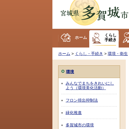
多賀城市
くらし
ホーム
手続き
ホーム
>
くらし・手続き
>
環境・衛生
環境
みんなでまちをきれいにし
よう（環境美化活動）
フロン排出抑制法
緑化推進
多賀城市の環境