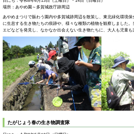
日にち：令和8年6月13日（土曜日）・14日（日曜日）
場所：あやめ園～多賀城政庁跡周辺
あやめまつりで賑わう園内や多賀城跡周辺を散策し、東北緑化環境保
に生息する生き物たちの痕跡や、様々な種類の植物を観察しました。
エビなどを発見し、なかなか出会えない生き物たちに、大人も児童も
たがじょう春の生き物調査隊