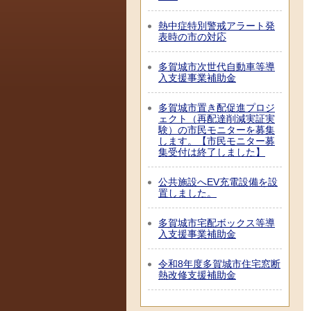
熱中症特別警戒アラート発
表時の市の対応
多賀城市次世代自動車等導
入支援事業補助金
多賀城市置き配促進プロジ
ェクト（再配達削減実証実
験）の市民モニターを募集
します。【市民モニター募
集受付は終了しました】
公共施設へEV充電設備を設
置しました。
多賀城市宅配ボックス等導
入支援事業補助金
令和8年度多賀城市住宅窓断
熱改修支援補助金