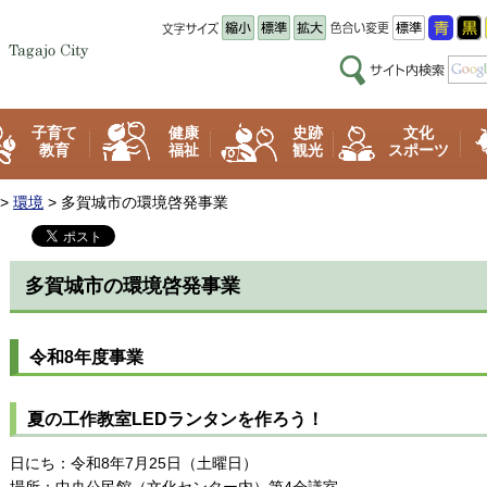
子育て
健康
史跡
文化
教育
福祉
観光
スポーツ
>
環境
> 多賀城市の環境啓発事業
多賀城市の環境啓発事業
令和8年度事業
夏の工作教室LEDランタンを作ろう！
日にち：令和8年7月25日（土曜日）
場所：中央公民館（文化センター内）第4会議室