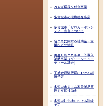
みやぎ環境交付金事業
多賀城市の環境啓発事業
多賀城市「ゼロカーボンシ
ティ」宣言について
省エネに関する補助金・支
援などの情報
再生可能エネルギー等導入
補助事業（グリーンニュー
ディール基金）
王城寺原演習場における訓
練予定
多賀城市省エネ家電製品買
換え支援補助金
多賀城駐屯地における訓練
予定