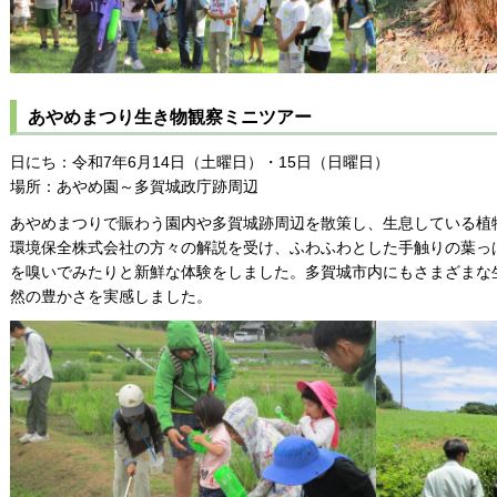
あやめまつり生き物観察ミニツアー
日にち：令和7年6月14日（土曜日）・15日（日曜日）
場所：あやめ園～多賀城政庁跡周辺
あやめまつりで賑わう園内や多賀城跡周辺を散策し、生息している植
環境保全株式会社の方々の解説を受け、ふわふわとした手触りの葉っ
を嗅いでみたりと新鮮な体験をしました。多賀城市内にもさまざまな
然の豊かさを実感しました。