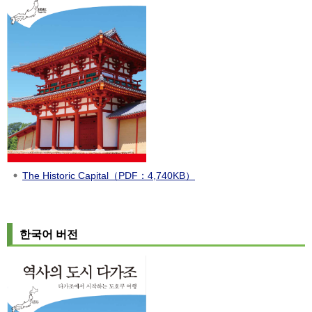
The Historic Capital
（PDF：4,740KB）
한국어 버전