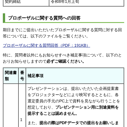
契約締結
令和8年1月上旬
プロポーザルに関する質問への回答
期日までにご提出いただいたプロポーザルに関する質問に対する回
答については、以下のファイルをご覧ください。
プロポーザルに関する質問回答（PDF：191KB）
特に、質問者以外にもお知らせすべき補足事項について、以下のと
おりお知らせしますので
必ずご確認ください。
関連書
番
補足事項
類
号
プレゼンテーションは、提出いただいた企画提案書
をプロジェクターなどにより映写するとともに、各
選定委員の手元のPC上で資料を見ながら行うことを
想定しており、
プレゼンテーション用に別途資料を
提示することは認めません。
1
また、
提出の際はPDFデータでの提出をお願いしま