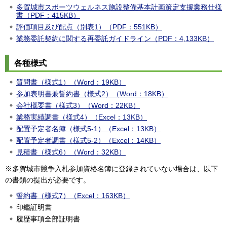
多賀城市スポーツウェルネス施設整備基本計画策定支援業務仕様
書（PDF：415KB）
評価項目及び配点（別表1）（PDF：551KB）
業務委託契約に関する再委託ガイドライン（PDF：4,133KB）
各種様式
質問書（様式1）（Word：19KB）
参加表明書兼誓約書（様式2）（Word：18KB）
会社概要書（様式3）（Word：22KB）
業務実績調書（様式4）（Excel：13KB）
配置予定者名簿（様式5-1）（Excel：13KB）
配置予定者調書（様式5-2）（Excel：14KB）
見積書（様式6）（Word：32KB）
※多賀城市競争入札参加資格名簿に登録されていない場合は、以下
の書類の提出が必要です。
誓約書（様式7）（Excel：163KB）
印鑑証明書
履歴事項全部証明書