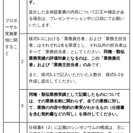
す。
提出した企画提案書の内容について訂正や補足があ
る場合は、プレゼンテーション中に口頭にてお願い
プロポ
いたします。
ーザル
実施要
様式5-1における「業務責任者」および「業務主担当
領に関
者」はそれぞれ1名を限度とし、それ以外の担当者は
するこ
すべて「業務担当者」としてください。
同種・類似
と
業務実績の評価対象となるのは、この「業務責任
2
者」および「業務主担当者」のみ
です。
また、様式5-1で記入いただいた人数分、様式5-2を
作成し提出してください。
同種・類似業務実績として記載したものについて
は、その業務名称に関わらず、全ての業務に対し
3
て、業務の内容や契約の事実がわかるもの（仕様書
を含む契約書などの写し）を添付してください。
仕様書4（2）に記載のシンポジウムの構成は、主に