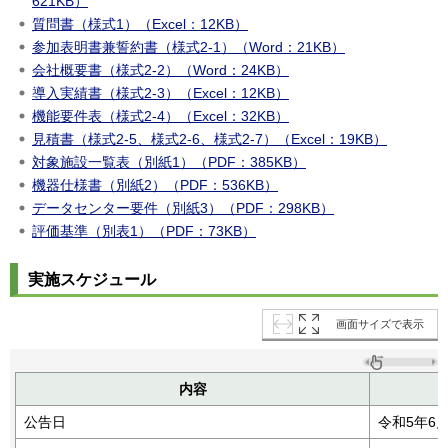
621KB）
質問書（様式1）（Excel：12KB）
参加表明書兼誓約書（様式2-1）（Word：21KB）
会社概要書（様式2-2）（Word：24KB）
導入実績書（様式2-3）（Excel：12KB）
機能要件表（様式2-4）（Excel：32KB）
見積書（様式2-5、様式2-6、様式2-7）（Excel：19KB）
対象施設一覧表（別紙1）（PDF：385KB）
機器仕様書（別紙2）（PDF：536KB）
データセンター要件（別紙3）（PDF：298KB）
評価基準（別表1）（PDF：73KB）
実施スケジュール
画面サイズで表示
内容
公告日
令和5年6