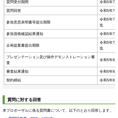
質問受付期間
令和5年7
質問回答
令和5年7
令和5年7
参加意思表明書等提出期限
迄
参加資格確認結果通知
令和5年7
令和5年7
企画提案書提出期限
迄
プレゼンテーション及び操作デモンストレーション審
令和5年8
査
審査結果通知
令和5年8
契約締結
令和5年8
質問に対する回答
本プロポーザルに係る質問書について、以下のとおり回答します。