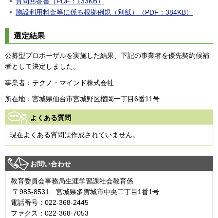
質問回答書（PDF：133KB）
施設利用料金等に係る根拠例規（別紙）（PDF：384KB）
選定結果
公募型プロポーザルを実施した結果、下記の事業者を優先契約候補
者として決定しました。
事業者：テクノ・マインド株式会社
所在地：宮城県仙台市宮城野区榴岡一丁目6番11号
よくある質問
現在よくある質問は作成されていません。
お問い合わせ
教育委員会事務局生涯学習課社会教育係
〒985-8531 宮城県多賀城市中央二丁目1番1号
電話番号：022-368-2445
ファクス：022-368-7053