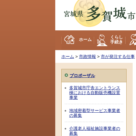
多賀城市
くらし
ホーム
手続き
ホーム
>
市政情報
>
市が発注する仕事
プロポーザル
多賀城市庁舎エントランス
棟における自動販売機設置
事業
地域密着型サービス事業者
の募集
介護老人福祉施設事業者の
募集