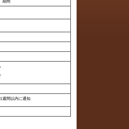
期間
ら
で
1週間以内に通知