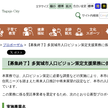
子育て
健康
史跡
文化
教育
福祉
観光
スポーツ
>
プロポーザル
> 【募集終了】多賀城市人口ビジョン策定支援業務に
【募集終了】多賀城市人口ビジョン策定支援業務に
本業務では、人口ビジョン策定に必要な調査などの実施により、本市
住民ニーズを踏まえた将来人口推計や将来展望の設定など、本市の人
ています。
この業務に係る受託事業者を選定するため、次のとおり公募型プロポ
実施事業名