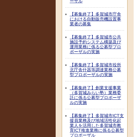
ーザル
【募集終了】多賀城市庁舎
における自動販売機設置事
業者の募集
【募集終了】多賀城市公共
施設予約システム構築及び
運用業務に係る公募型プロ
ポーザルの実施
【募集終了】多賀城市役所
北庁舎什器等調達業務公募
型プロポーザルの実施
【募集終了】創業支援事業
（多賀城みらい塾）業務委
託に係る公募型プロポーザ
ルの実施
【募集終了】多賀城市ICT支
援員業務及び地域活性化起
業人を活用した多賀城市教
育ICT推進業務に係る公募型
プロポーザル