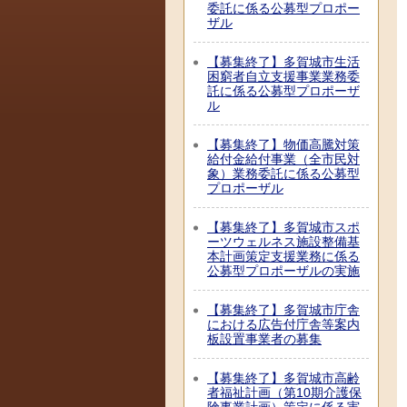
委託に係る公募型プロポー
ザル
【募集終了】多賀城市生活
困窮者自立支援事業業務委
託に係る公募型プロポーザ
ル
【募集終了】物価高騰対策
給付金給付事業（全市民対
象）業務委託に係る公募型
プロポーザル
【募集終了】多賀城市スポ
ーツウェルネス施設整備基
本計画策定支援業務に係る
公募型プロポーザルの実施
【募集終了】多賀城市庁舎
における広告付庁舎等案内
板設置事業者の募集
【募集終了】多賀城市高齢
者福祉計画（第10期介護保