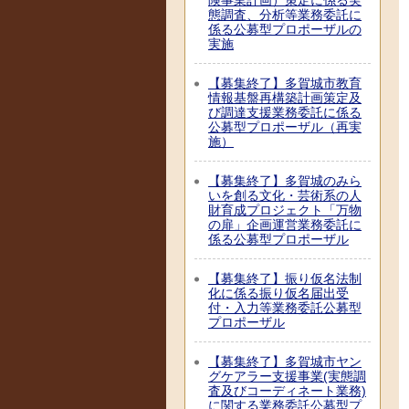
険事業計画）策定に係る実
態調査、分析等業務委託に
係る公募型プロポーザルの
実施
【募集終了】多賀城市教育
情報基盤再構築計画策定及
び調達支援業務委託に係る
公募型プロポーザル（再実
施）
【募集終了】多賀城のみら
いを創る文化・芸術系の人
財育成プロジェクト「万物
の扉」企画運営業務委託に
係る公募型プロポーザル
【募集終了】振り仮名法制
化に係る振り仮名届出受
付・入力等業務委託公募型
プロポーザル
【募集終了】多賀城市ヤン
グケアラー支援事業(実態調
査及びコーディネート業務)
に関する業務委託公募型プ