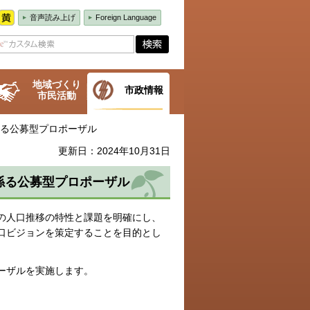
音声読み上げ
Foreign Language
地域づくり
市政情報
市民活動
係る公募型プロポーザル
更新日：2024年10月31日
係る公募型プロポーザル
の人口推移の特性と課題を明確にし、
口ビジョンを策定することを目的とし
ーザルを実施します。