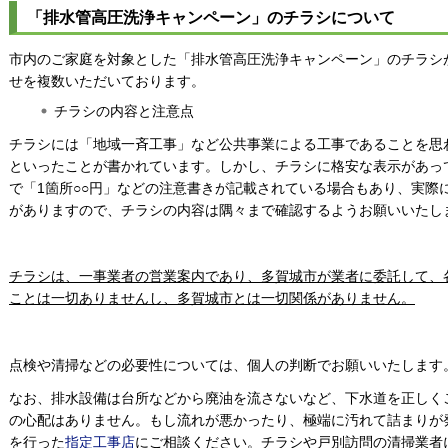
「排水管高圧洗浄キャンペーン」のチラシについて
市内のご家庭を対象とした「排水管高圧洗浄キャンペーン」のチラシ
せを複数いただいております。
チラシの内容と注意点
チラシには「地域一斉工事」など公共事業による工事であることを思
といったことが書かれています。しかし、チラシに格安な表示があっ
で「1箇所○○円」などの注意書きが記載されている場合もあり、実際
がありますので、チラシの内容は隅々まで確認するようお願いいたし
チラシは、一事業者の営業案内であり、多賀城市が業者に委託して、
ことは一切ありませんし、多賀城市とは
一切関係がありません。
点検や清掃などの必要性については、個人の判断でお願いいたします
なお、排水設備は台所などから廃油を流さないなど、下水道を正しく
の心配はありません。もし流れが悪かったり、極端に汚れて詰まりが
を行った
指定工事店
にご相談ください。チラシや戸別訪問の清掃業者