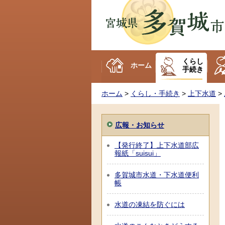
多賀城市
くらし
ホーム
手続き
ホーム
>
くらし・手続き
>
上下水道
>
広報・お知らせ
【発行終了】上下水道部広
報紙「suisui」
多賀城市水道・下水道便利
帳
水道の凍結を防ぐには