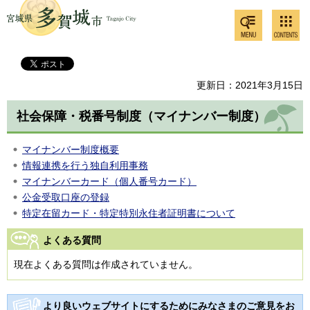
検索・
コンテ
多賀城市
共通メ
ンツメ
ニュー
ニュー
更新日：2021年3月15日
社会保障・税番号制度（マイナンバー制度）
マイナンバー制度概要
情報連携を行う独自利用事務
マイナンバーカード（個人番号カード）
公金受取口座の登録
特定在留カード・特定特別永住者証明書について
よくある質問
現在よくある質問は作成されていません。
より良いウェブサイトにするためにみなさまのご意見をお