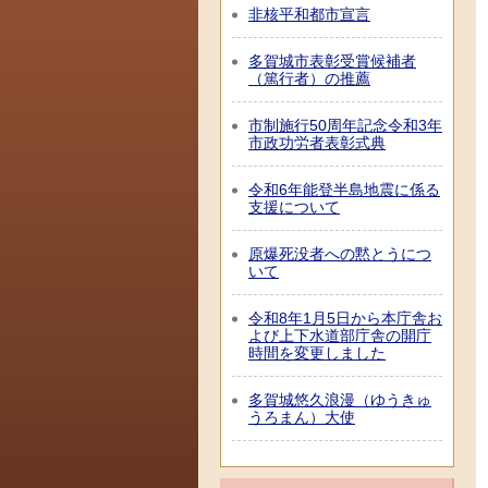
非核平和都市宣言
多賀城市表彰受賞候補者
（篤行者）の推薦
市制施行50周年記念令和3年
市政功労者表彰式典
令和6年能登半島地震に係る
支援について
原爆死没者への黙とうにつ
いて
令和8年1月5日から本庁舎お
よび上下水道部庁舎の開庁
時間を変更しました
多賀城悠久浪漫（ゆうきゅ
うろまん）大使