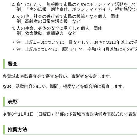
多年にわたり、無報酬で市民のためにボランティア活動をして
例）「声の広報」朗読奉仕、ボランティアガイド、福祉施設で
その他、社会の善行者で市民の模範となる個人、団体
例）高齢者の日常生活支援
など
人の生命、身体の安全に尽くした個人、団体
例）救命活動、逮捕協力
など
注：上記1～3については、目安として、おおむね10年以上の
注：上記4については、原則として、令和7年4月以降にその行
審査
多賀城市表彰審査会で審査を行い、表彰者を決定します。
なお、活動内容のほか、期間、頻度などを総合的に審査します。
表彰
令和8年11月1日（日曜日）開催の多賀城市市政功労者表彰式典で表
推薦方法