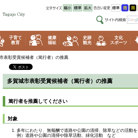
子育て
健康
史跡
文化
教育
福祉
観光
スポーツ
城市表彰受賞候補者（篤行者）の推薦
多賀城市表彰受賞候補者（篤行者）の推薦
篤行者を推薦してください
対象
多年にわたり、無報酬で道路や公園の清掃、除草などの活動を
例）道路や公園の清掃や除草活動、緑化活動
など