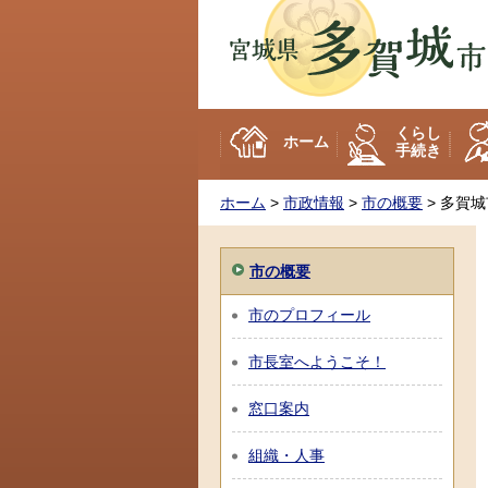
多賀城市
くらし
ホーム
手続き
ホーム
>
市政情報
>
市の概要
> 多賀
市の概要
市のプロフィール
市長室へようこそ！
窓口案内
組織・人事