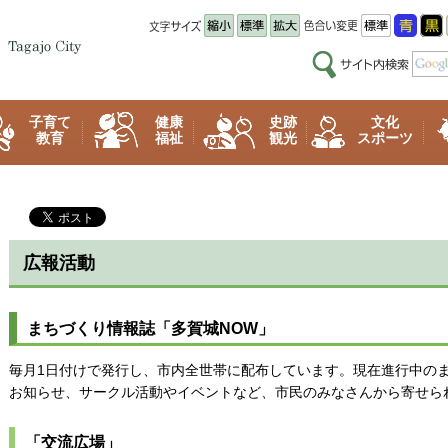
子育て
健康
史跡
文化
教育
福祉
観光
スポーツ
広報活動
まちづくり情報誌「多賀城NOW」
毎月1日付けで発行し、市内全世帯に配布しています。現在進行中の
お知らせ、サークル活動やイベントなど、市民のみなさんから寄せら
「交流広場」