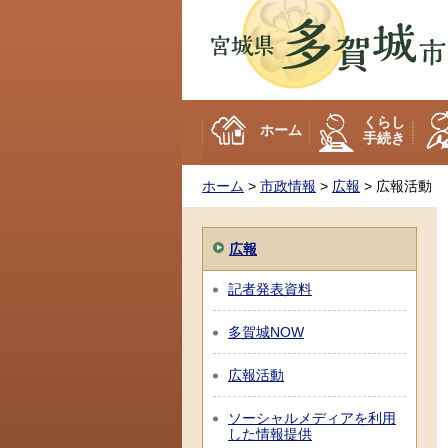
多賀城市
くらし
ホーム
手続き
ホーム
>
市政情報
>
広報
> 広報活動
広報
記者発表資料
多賀城NOW
広報活動
ソーシャルメディアを利用
した情報提供