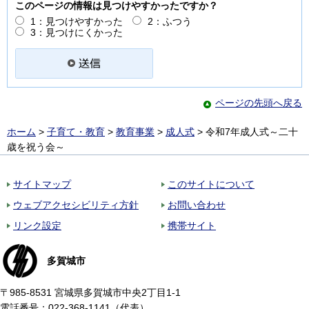
このページの情報は見つけやすかったですか？
1：見つけやすかった
2：ふつう
3：見つけにくかった
ページの先頭へ戻る
ホーム
>
子育て・教育
>
教育事業
>
成人式
> 令和7年成人式～二十
歳を祝う会～
サイトマップ
このサイトについて
ウェブアクセシビリティ方針
お問い合わせ
リンク設定
携帯サイト
多賀城市
〒985-8531 宮城県多賀城市中央2丁目1-1
電話番号：022-368-1141（代表）