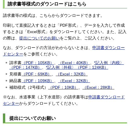
請求書等様式のダウンロードはこちら
請求書等の様式は、こちらからダウンロードできます。
印刷して直接記入するときは「PDF形式」、データを入力して作成
するときは「Excel形式」をダウンロードしてください。また、記入
の際は、
提出についてのお願い
をご覧の上、ご記入ください。
なお、ダウンロードの方法がわからないときは、
申請書ダウンロー
ドセンター
をご参照ください。
請求書
（PDF：105KB）
、
（Excel：40KB）
、
*記入例〈内税〉
（PDF：147KB）
、
*記入例〈外税〉（PDF：124KB）
見積書
（PDF：69KB）
、
（Excel：32KB）
納品書
（PDF：109KB）
、
（Excel：32KB）
補助様式（2号様式）
（PDF：10KB）
、
（Excel：28KB）
※なお、水道事業（上下水道部）の請求書等は
申請書ダウンロード
センター
からダウンロードしてください。
提出についてのお願い