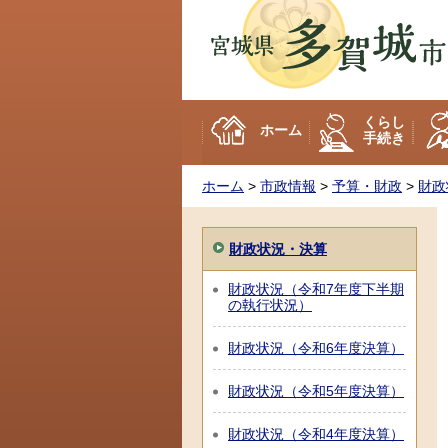
多賀城市
くらし
ホーム
手続き
ホーム
>
市政情報
>
予算・財政
>
財政
財政状況・決算
財政状況（令和7年度下半期
の執行状況）
財政状況（令和6年度決算）
財政状況（令和5年度決算）
財政状況（令和4年度決算）