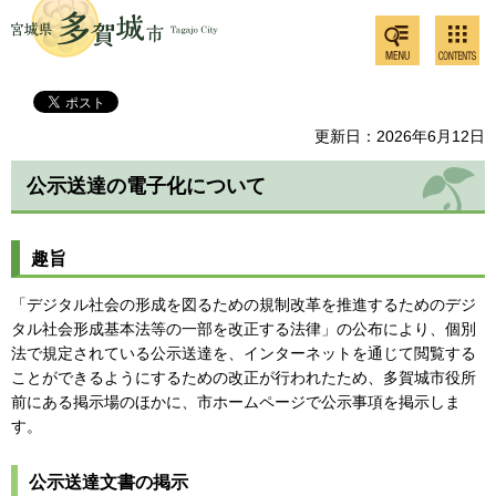
検索・
コンテ
多賀城市
共通メ
ンツメ
ニュー
ニュー
更新日：2026年6月12日
公示送達の電子化について
趣旨
「デジタル社会の形成を図るための規制改革を推進するためのデジ
タル社会形成基本法等の一部を改正する法律」の公布により、個別
法で規定されている公示送達を、インターネットを通じて閲覧する
ことができるようにするための改正が行われたため、多賀城市役所
前にある掲示場のほかに、市ホームページで公示事項を掲示しま
す。
公示送達文書の掲示