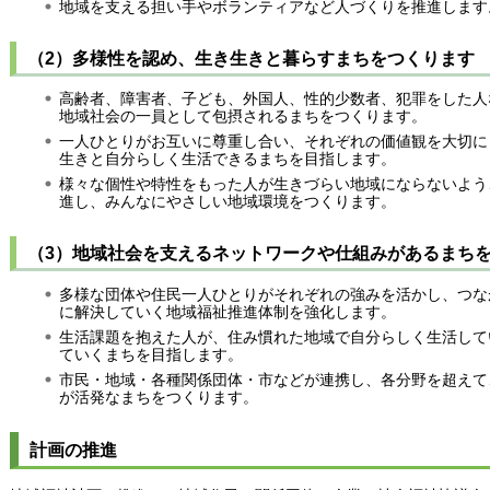
地域を支える担い手やボランティアなど人づくりを推進します
（2）多様性を認め、生き生きと暮らすまちをつくります
高齢者、障害者、子ども、外国人、性的少数者、犯罪をした人
地域社会の一員として包摂されるまちをつくります。
一人ひとりがお互いに尊重し合い、それぞれの価値観を大切に
生きと自分らしく生活できるまちを目指します。
様々な個性や特性をもった人が生きづらい地域にならないよう
進し、みんなにやさしい地域環境をつくります。
（3）地域社会を支えるネットワークや仕組みがあるまち
多様な団体や住民一人ひとりがそれぞれの強みを活かし、つな
に解決していく地域福祉推進体制を強化します。
生活課題を抱えた人が、住み慣れた地域で自分らしく生活して
ていくまちを目指します。
市民・地域・各種関係団体・市などが連携し、各分野を超えて
が活発なまちをつくります。
計画の推進