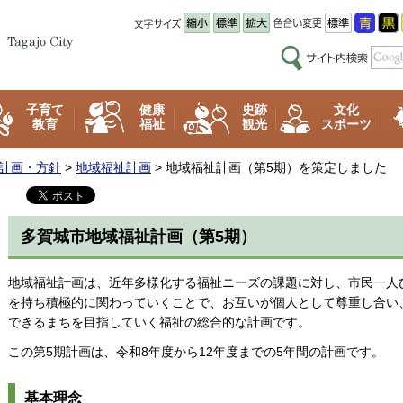
子育て
健康
史跡
文化
教育
福祉
観光
スポーツ
計画・方針
>
地域福祉計画
> 地域福祉計画（第5期）を策定しました
多賀城市地域福祉計画（第5期）
地域福祉計画は、近年多様化する福祉ニーズの課題に対し、市民一人
を持ち積極的に関わっていくことで、お互いが個人として尊重し合い
できるまちを目指していく福祉の総合的な計画です。
この第5期計画は、令和8年度から12年度までの5年間の計画です。
基本理念