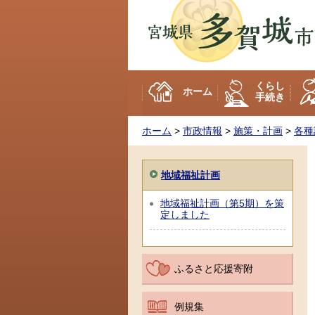
多賀城市
くらし
ホーム
手続き
ホーム
>
市政情報
>
施策・計画
>
各種
地域福祉計画
地域福祉計画（第5期）を策
定しました
ふるさと応援寄附
例規集