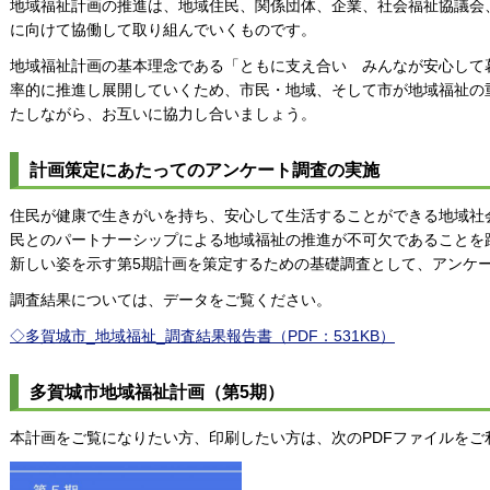
地域福祉計画の推進は、地域住民、関係団体、企業、社会福祉協議会
に向けて協働して取り組んでいくものです。
地域福祉計画の基本理念である「ともに支え合い みんなが安心して
率的に推進し展開していくため、市民・地域、そして市が地域福祉の
たしながら、お互いに協力し合いましょう。
計画策定にあたってのアンケート調査の実施
住民が健康で生きがいを持ち、安心して生活することができる地域社
民とのパートナーシップによる地域福祉の推進が不可欠であることを
新しい姿を示す第5期計画を策定するための基礎調査として、アンケ
調査結果については、データをご覧ください。
◇多賀城市_地域福祉_調査結果報告書（PDF：531KB）
多賀城市地域福祉計画（第5期）
本計画をご覧になりたい方、印刷したい方は、次のPDFファイルをご