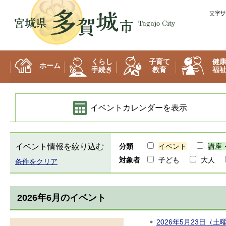
多賀城市
くらし
子育て
健
ホーム
手続き
教育
福
イベントカレンダーを表示
イベント情報を絞り込む
分類
イベント
講座
対象者
子ども
大人
条件をクリア
2026年6月のイベント
2026年5月23日（土