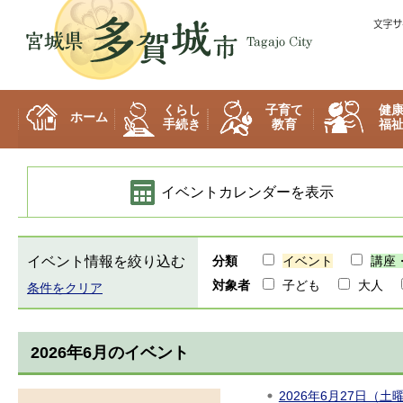
多賀城市
くらし
子育て
健
ホーム
手続き
教育
福
イベントカレンダーを表示
イベント情報を絞り込む
分類
イベント
講座
対象者
子ども
大人
条件をクリア
2026年6月のイベント
2026年6月27日（土曜