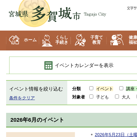
多賀城市
くらし
子育て
健
ホーム
手続き
教育
福
イベントカレンダーを表示
イベント情報を絞り込む
分類
イベント
講座
対象者
子ども
大人
条件をクリア
2026年6月のイベント
2026年5月23日（土